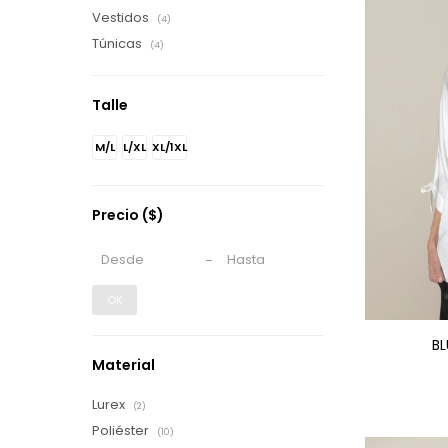
Vestidos
(4)
Túnicas
(4)
Talle
M/L
L/XL
XL/1XL
Precio
($)
OK
BL
Material
Lurex
(2)
Poliéster
(10)