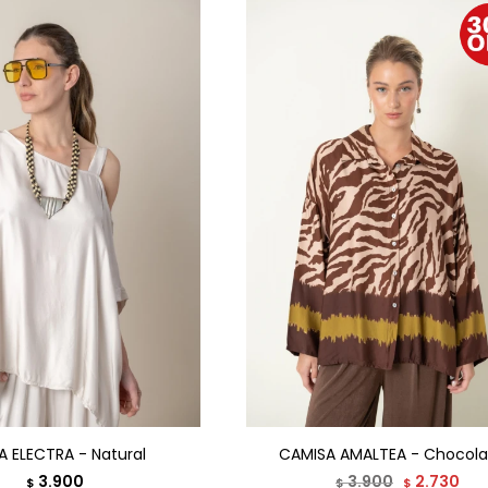
A ELECTRA - Natural
CAMISA AMALTEA - Chocola
3.900
3.900
2.730
$
$
$