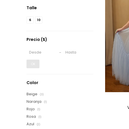
Talle
6
10
Precio
($)
OK
Color
Beige
(3)
Naranja
(1)
Rojo
(1)
Rosa
(1)
Azul
(2)