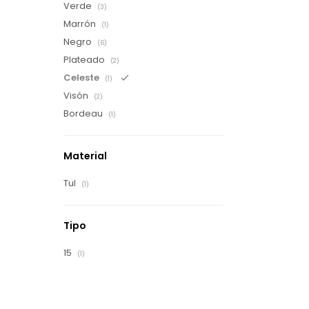
Verde
(3)
Marrón
(1)
Negro
(6)
Plateado
(2)
Celeste
(1)
Visón
(2)
Bordeau
(1)
Material
Tul
(1)
Tipo
15
(1)