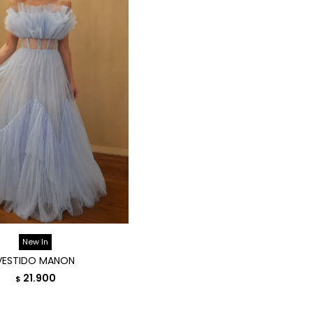
New In
VESTIDO MANON
21.900
$