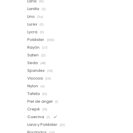
Lana
(10)
Lanilla
(3)
Lino
(34)
Lurex
(11)
Lycra
(11)
Poliéster
(259)
Rayón
(37)
Saten
(21)
Seda
(48)
Spandex
(35)
Viscosa
(131)
Nylon
(4)
Tafeta
(10)
Piel de angel
(1)
Crepé
(15)
Cuerina
(1)
Lana y Poliéster
(22)
Bordados
(36)