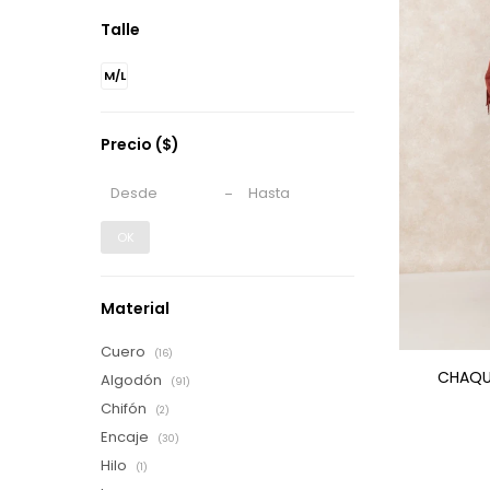
Talle
M/L
Precio
($)
OK
Material
Cuero
(16)
CHAQU
Algodón
(91)
Chifón
(2)
Encaje
(30)
Hilo
(1)