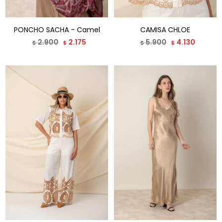
PONCHO SACHA - Camel
CAMISA CHLOE
2.900
2.175
5.900
4.130
$
$
$
$