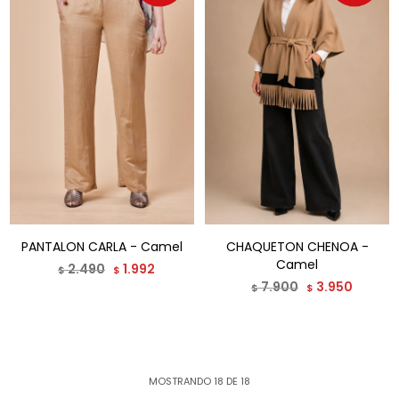
PANTALON CARLA - Camel
CHAQUETON CHENOA -
Camel
2.490
1.992
$
$
7.900
3.950
$
$
MOSTRANDO
18
DE
18