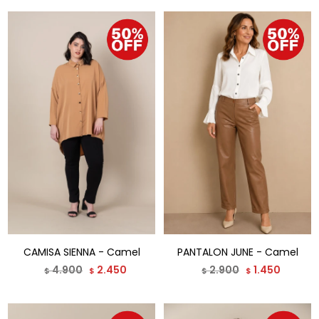
CAMISA SIENNA - Camel
PANTALON JUNE - Camel
4.900
2.450
2.900
1.450
$
$
$
$