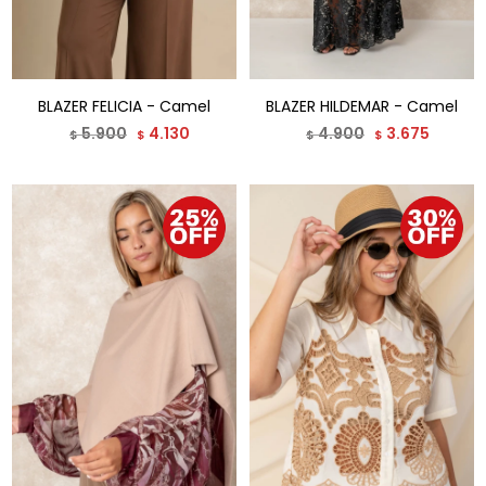
BLAZER FELICIA - Camel
BLAZER HILDEMAR - Camel
5.900
4.130
4.900
3.675
$
$
$
$