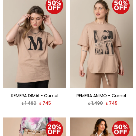
REMERA DIMAI - Camel
REMERA ANIMO - Camel
1.490
745
1.490
745
$
$
$
$