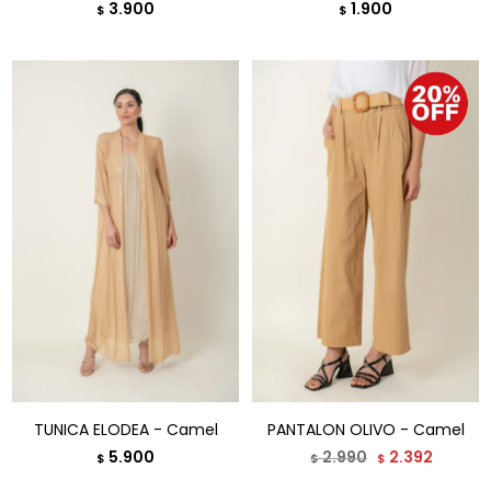
3.900
1.900
$
$
TUNICA ELODEA - Camel
PANTALON OLIVO - Camel
5.900
2.990
2.392
$
$
$