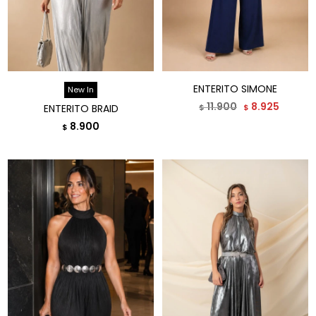
ENTERITO SIMONE
New In
11.900
8.925
ENTERITO BRAID
$
$
8.900
$