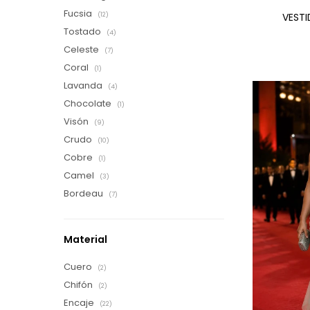
Fucsia
VESTI
(12)
Tostado
(4)
Celeste
(7)
Coral
(1)
Lavanda
(4)
Chocolate
(1)
Visón
(9)
Crudo
(10)
Cobre
(1)
Camel
(3)
Bordeau
(7)
Material
Cuero
(2)
Chifón
(2)
Encaje
(22)