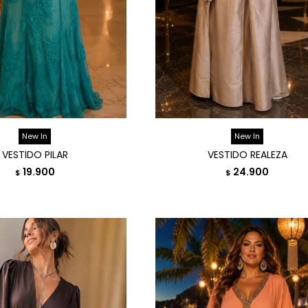
New In
New In
VESTIDO PILAR
VESTIDO REALEZA
19.900
24.900
$
$