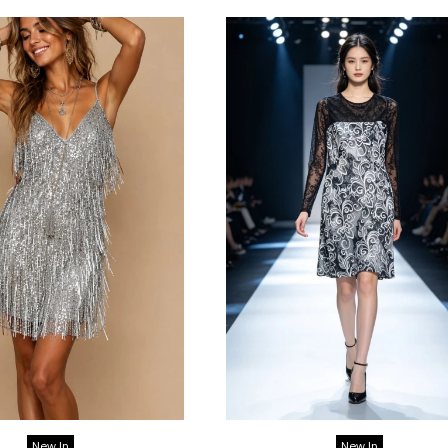
New In
New In