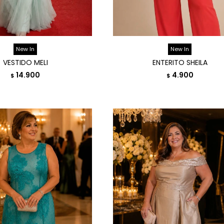
New In
New In
VESTIDO MELI
ENTERITO SHEILA
14.900
4.900
$
$