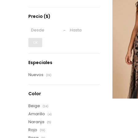
Precio
($)
OK
Especiales
Nuevos
(19)
Color
Beige
(24)
Amarillo
(4)
Naranja
(5)
Rojo
(19)
Rosa