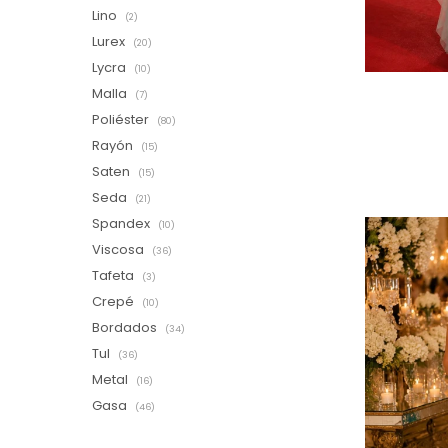
Lino
(2)
Lurex
(20)
Lycra
(10)
Malla
(7)
Poliéster
(80)
Rayón
(15)
Saten
(15)
Seda
(21)
Spandex
(10)
Viscosa
(36)
Tafeta
(3)
Crepé
(10)
Bordados
(34)
Tul
(36)
Metal
(16)
Gasa
(46)