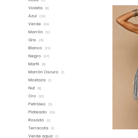
(11)
Violeta
(8)
Azul
(39)
Verde
(26)
Marrón
(12)
Gris
(15)
Blanco
(23)
Negro
(67)
Marfil
(8)
Marrón Oscuro
(1)
Mostaza
(1)
Nut
(8)
Oro
(22)
Petróleo
(5)
Plateado
(26)
Rosado
(2)
Terracota
(1)
Verde agua
(1)