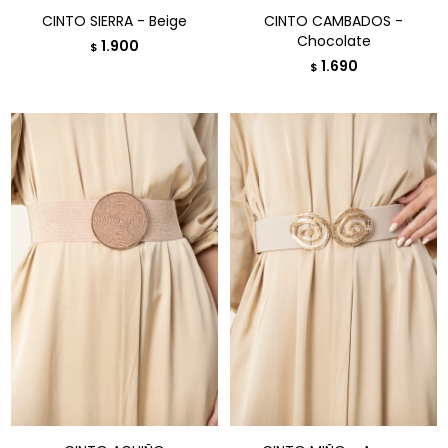
CINTO SIERRA - Beige
CINTO CAMBADOS -
Chocolate
1.900
$
1.690
$