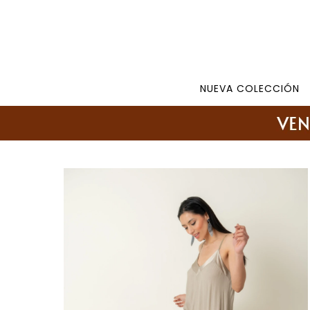
Tienda: 27108346 098177244 -
Lunes a Viernes d
NUEVA COLECCIÓN