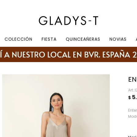
e 10.30 a 19:30, sábados de 10:30 a 18:30
COLECCIÓN
FIESTA
QUINCEAÑERAS
NOVIAS
EN
I
5
$
Ente
Mode