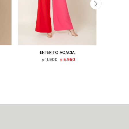
ENTERITO ACACIA
ENTER
11.900
5.950
$
$