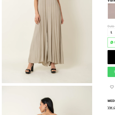
Vari
Guía 
L
MED
Ver 