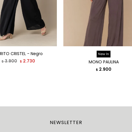
RITO CRISTEL - Negro
New In
3.900
2.730
$
$
MONO PAULINA
2.900
$
NEWSLETTER