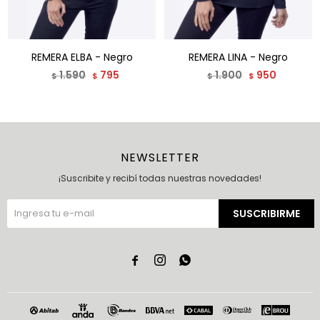
REMERA ELBA - Negro
REMERA LINA - Negro
1.590
795
1.900
950
$
$
$
$
NEWSLETTER
¡Suscribite y recibí todas nuestras novedades!
SUSCRIBIRME


