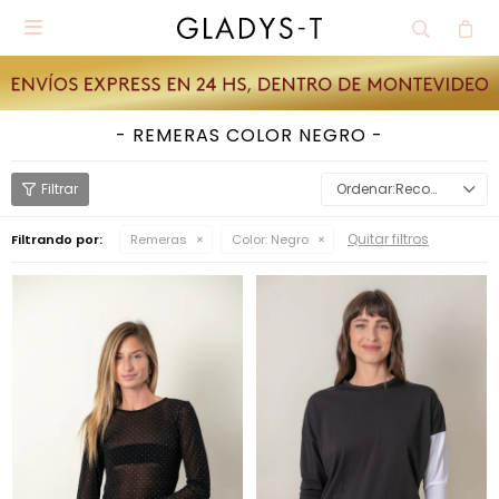

REMERAS COLOR NEGRO
Recomendados
Quitar filtros
Filtrando por:
Remeras
Color:
Negro