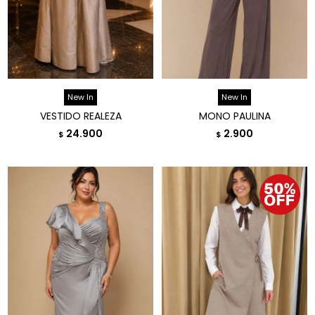
New In
New In
VESTIDO REALEZA
MONO PAULINA
24.900
2.900
$
$