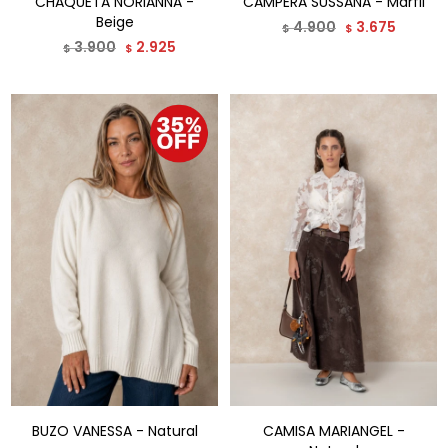
CHAQUETA NORIANNA -
CAMPERA SUSSANA - Marfil
Beige
4.900
3.675
$
$
3.900
2.925
$
$
BUZO VANESSA - Natural
CAMISA MARIANGEL -