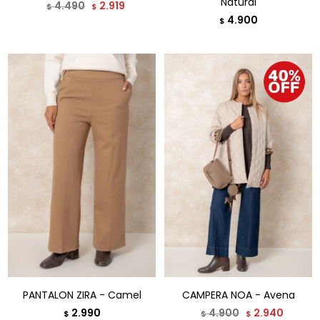
Natural
4.490
2.919
$
$
4.900
$
PANTALON ZIRA - Camel
CAMPERA NOA - Avena
2.990
4.900
2.940
$
$
$