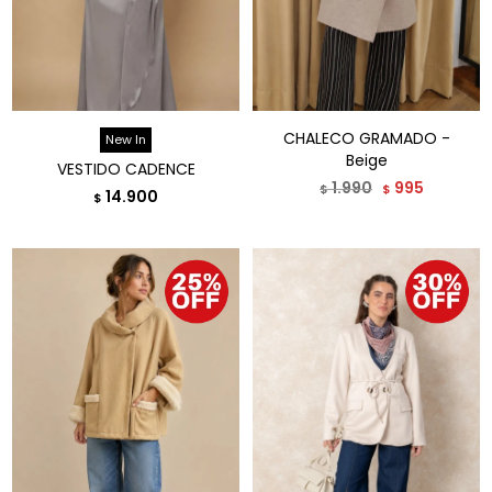
CHALECO GRAMADO -
New In
Beige
VESTIDO CADENCE
1.990
995
$
$
14.900
$