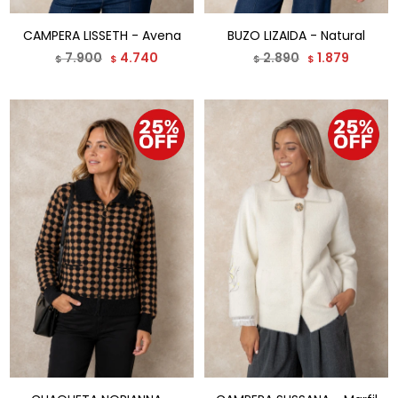
CAMPERA LISSETH - Avena
BUZO LIZAIDA - Natural
7.900
4.740
2.890
1.879
$
$
$
$