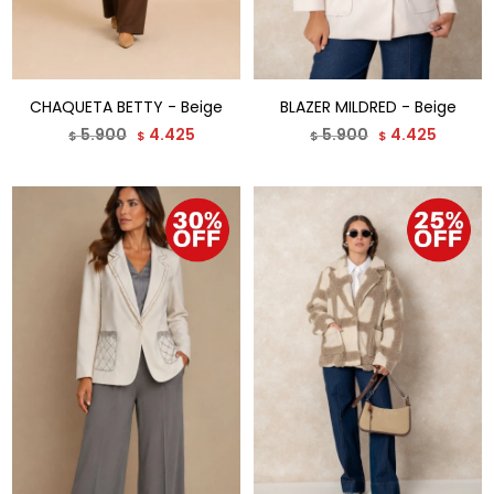
CHAQUETA BETTY - Beige
BLAZER MILDRED - Beige
5.900
4.425
5.900
4.425
$
$
$
$