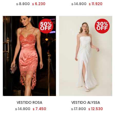
8.900
6.230
14.900
11.920
$
$
$
$
VESTIDO ROSA
VESTIDO ALYSSA
14.900
7.450
17.900
12.530
$
$
$
$