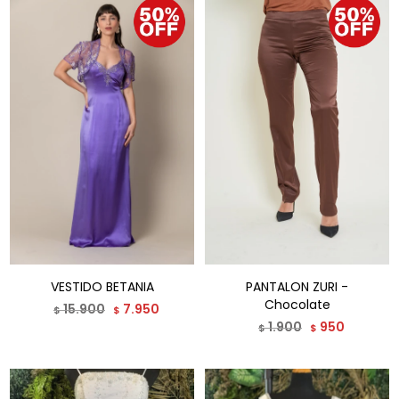
VESTIDO BETANIA
PANTALON ZURI -
Chocolate
15.900
7.950
$
$
1.900
950
$
$