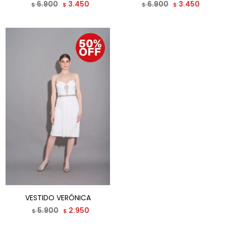
6.900
3.450
6.900
3.450
$
$
$
$
VESTIDO VERÓNICA
5.900
2.950
$
$