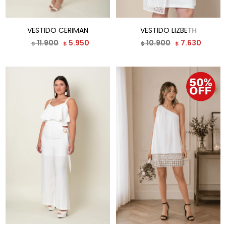
VESTIDO CERIMAN
VESTIDO LIZBETH
11.900
5.950
10.900
7.630
$
$
$
$