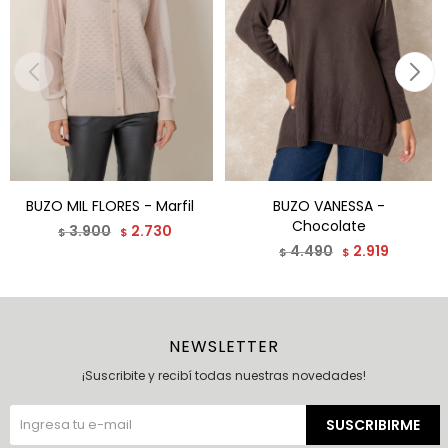
BUZO MIL FLORES - Marfil
BUZO VANESSA -
Chocolate
3.900
2.730
$
$
4.490
2.919
$
$
NEWSLETTER
¡Suscribite y recibí todas nuestras novedades!
SUSCRIBIRME