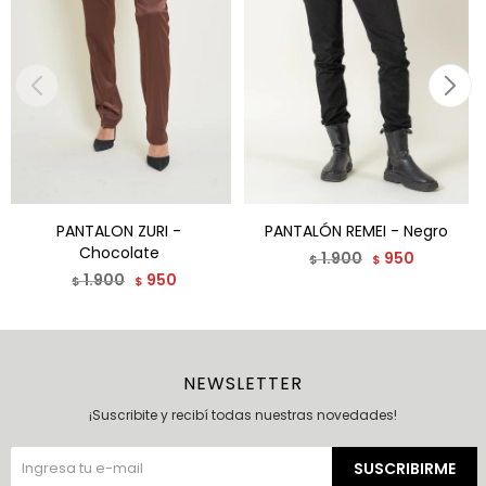
PANTALON ZURI -
PANTALÓN REMEI - Negro
Chocolate
1.900
950
$
$
1.900
950
$
$
NEWSLETTER
¡Suscribite y recibí todas nuestras novedades!
SUSCRIBIRME