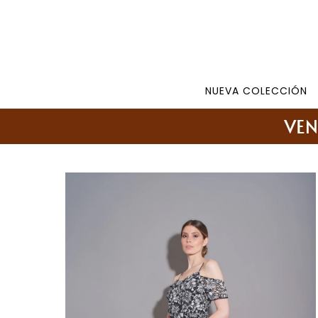
Tienda: 27108346 098177244 -
Lunes a Viernes d
NUEVA COLECCIÓN