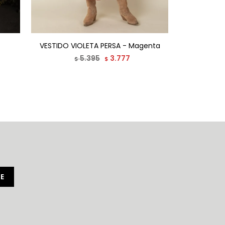
VESTIDO VIOLETA PERSA - Magenta
VESTID
5.395
3.777
$
$
E