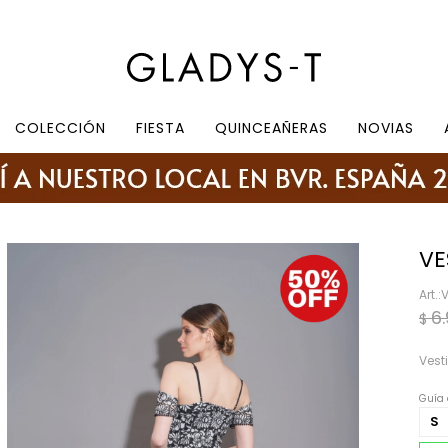
e 10.30 a 19:30, sábados de 10:30 a 18:30
COLECCIÓN
FIESTA
QUINCEAÑERAS
NOVIAS
VE
V
6
$
Vest
Guía 
S