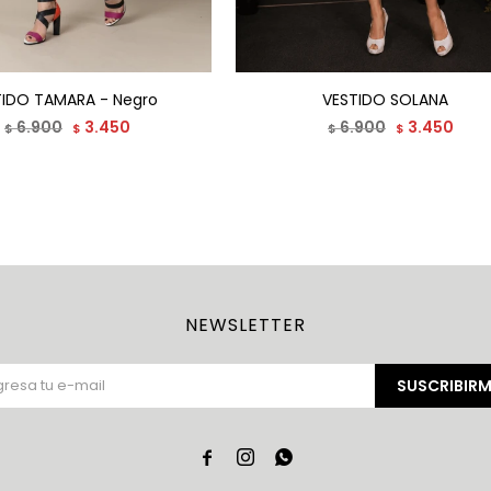
TIDO TAMARA - Negro
VESTIDO SOLANA
6.900
3.450
6.900
3.450
$
$
$
$
NEWSLETTER
SUSCRIBIRM


