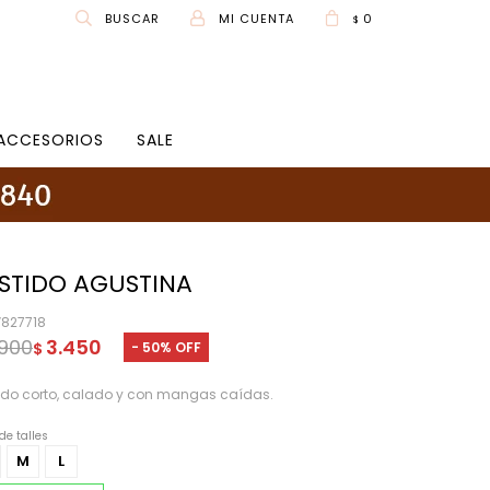
0
$
ACCESORIOS
SALE
STIDO AGUSTINA
827718
.900
3.450
50
$
ido corto, calado y con mangas caídas.
de talles
M
L