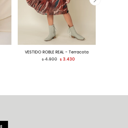
VESTIDO ROBLE REAL - Terracota
V
4.900
3.430
$
$
E