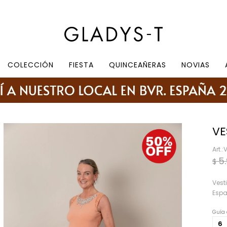
e 10.30 a 19:30, sábados de 10:30 a 18:30
COLECCIÓN
FIESTA
QUINCEAÑERAS
NOVIAS
VE
5
$
Vest
Espa
Guía 
6