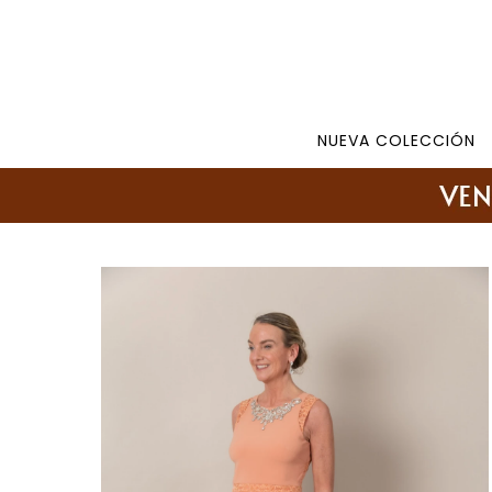
Tienda: 27108346 098177244 -
Lunes a Viernes d
NUEVA COLECCIÓN