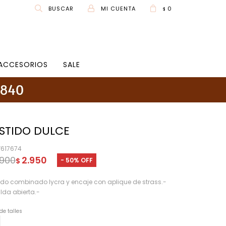
0
$
ACCESORIOS
SALE
STIDO DULCE
V617674
.900
2.950
50
$
ido combinado lycra y encaje con aplique de strass.-
lda abierta.-
de talles