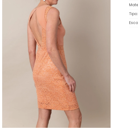
Mate
Tipo
Esco