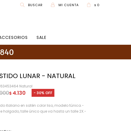
0
$
ACCESORIOS
SALE
STIDO LUNAR - NATURAL
63453464 Natural
.900
4.130
30
$
ido italiano en satén color liso, modelo túnica.-
e holgado, talle único que va hasta un talle 2X.-