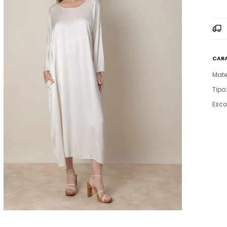
CARA
Mate
Tipo
Esco