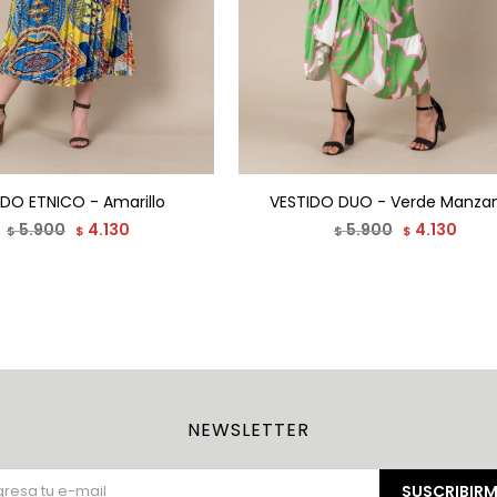
IDO ETNICO - Amarillo
VESTIDO DUO - Verde Manza
5.900
4.130
5.900
4.130
$
$
$
$
NEWSLETTER
SUSCRIBIRM