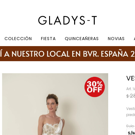
e 10.30 a 19:30, sábados de 10:30 a 18:30
COLECCIÓN
FIESTA
QUINCEAÑERAS
NOVIAS
VE
2
$
Vest
pied
Guía 
S/