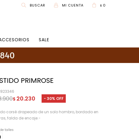
0
$
ACCESORIOS
SALE
STIDO PRIMROSE
V823346
8.900
20.230
30
$
ido corsé drapeado de un solo hombro, bordado en
ras, falda de encaje.-
de talles
M