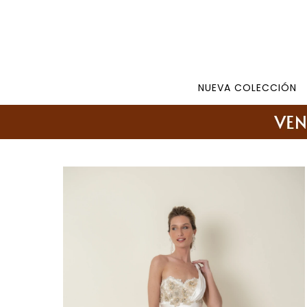
Tienda: 27108346 098177244 -
Lunes a Viernes d
NUEVA COLECCIÓN