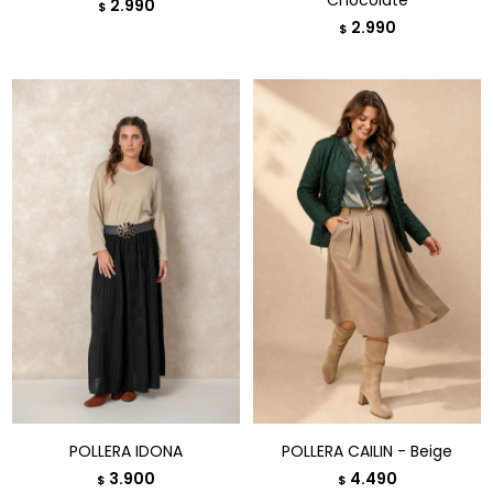
Chocolate
2.990
$
2.990
$
POLLERA IDONA
POLLERA CAILIN - Beige
3.900
4.490
$
$