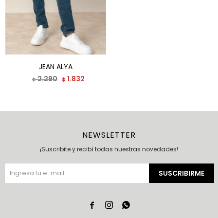
JEAN ALYA
2.290
1.832
$
$
NEWSLETTER
¡Suscribite y recibí todas nuestras novedades!
SUSCRIBIRME


