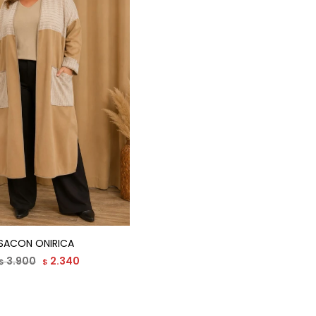
SACON ONIRICA
3.900
2.340
$
$