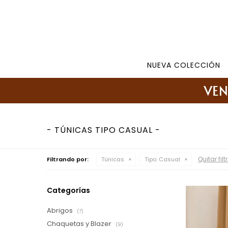
Tienda: 27108346 098177244 -
Lunes a Viernes d
NUEVA COLECCIÓN
TÚNICAS TIPO CASUAL
Quitar filt
Filtrando por:
Túnicas
Tipo:
Casual
Categorías
Abrigos
(7)
Chaquetas y Blazer
(9)