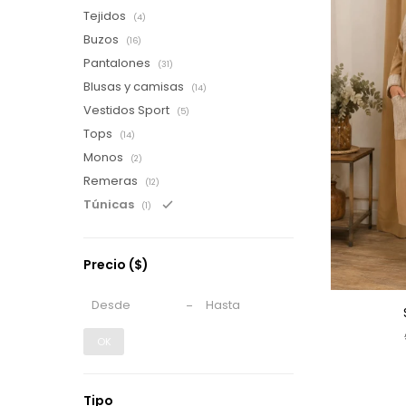
Tejidos
(4)
Buzos
(16)
Pantalones
(31)
Blusas y camisas
(14)
Vestidos Sport
(5)
Tops
(14)
Monos
(2)
Remeras
(12)
Túnicas
(1)
Precio
($)
OK
Tipo