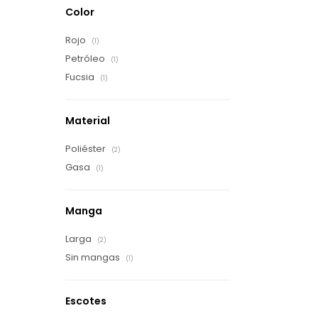
Color
Rojo
(1)
Petróleo
(1)
Fucsia
(1)
Material
Poliéster
(2)
Gasa
(1)
Manga
Larga
(2)
Sin mangas
(1)
Escotes