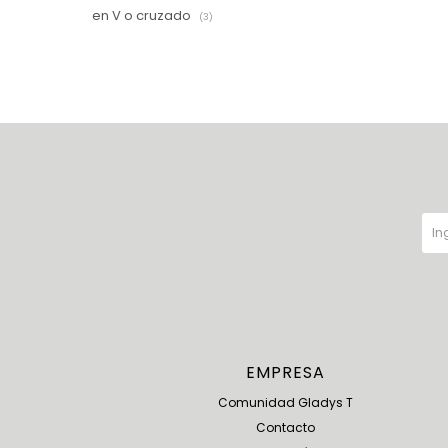
en V o cruzado
(3)
EMPRESA
Comunidad Gladys T
Contacto