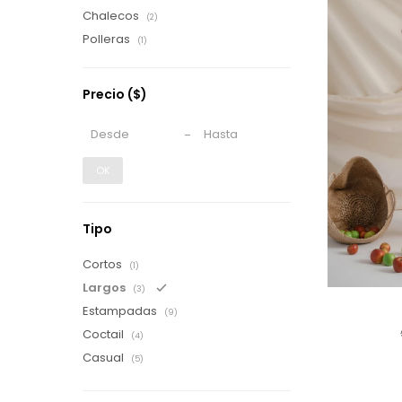
Chalecos
(2)
Polleras
(1)
Precio
($)
OK
Tipo
Cortos
(1)
Largos
(3)
Estampadas
(9)
Coctail
(4)
Casual
(5)