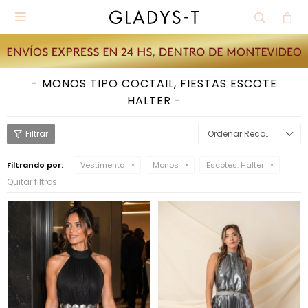

MONOS TIPO COCTAIL, FIESTAS ESCOTE
HALTER
Recomendados
Filtrando por:
Vestimenta
Monos
Escotes:
Halter
Quitar filtros