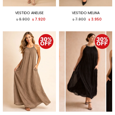
VESTIDO ANELISE
VESTIDO MELINA
9.900
7.920
7.900
3.950
$
$
$
$