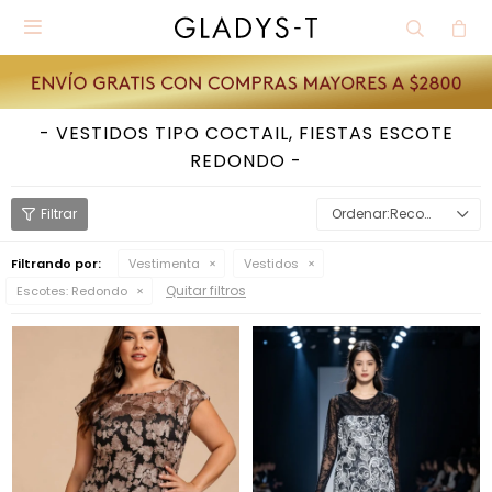

VESTIDOS TIPO COCTAIL, FIESTAS ESCOTE
REDONDO
Recomendados
Filtrando por:
Vestimenta
Vestidos
Quitar filtros
Escotes:
Redondo