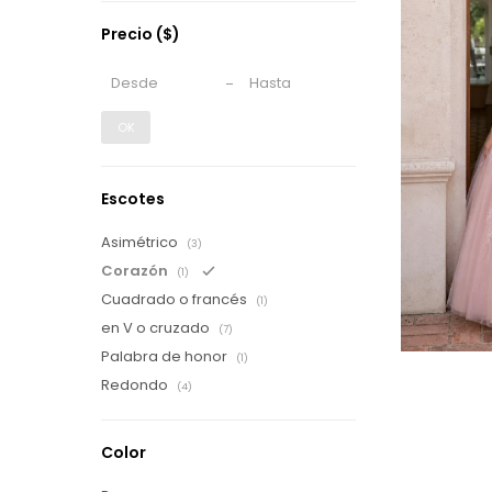
Precio
($)
OK
Escotes
Asimétrico
(3)
Corazón
(1)
Cuadrado o francés
(1)
en V o cruzado
(7)
Palabra de honor
(1)
Redondo
(4)
Color