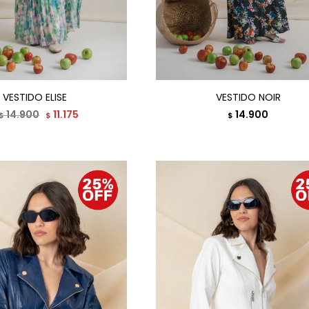
VESTIDO ELISE
VESTIDO NOIR
14.900
11.175
14.900
$
$
$