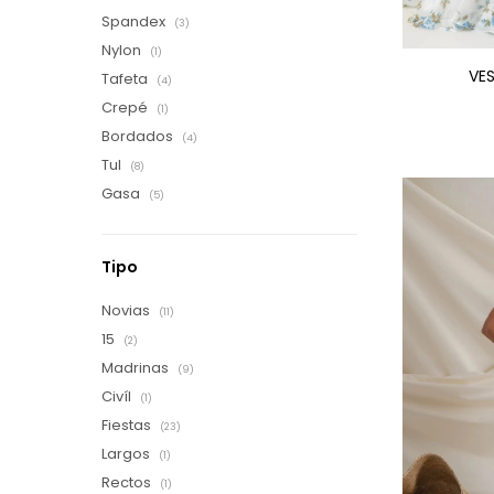
Spandex
(3)
Nylon
(1)
VE
Tafeta
(4)
Crepé
(1)
Bordados
(4)
Tul
(8)
Gasa
(5)
Tipo
Novias
(11)
15
(2)
Madrinas
(9)
Civíl
(1)
Fiestas
(23)
Largos
(1)
Rectos
(1)