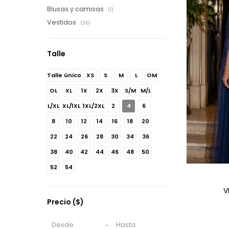
Blusas y camisas
(1)
Vestidos
(36)
Talle
Talle único
XS
S
M
L
OM
OL
XL
1X
2X
3X
S/M
M/L
L/XL
XL/1XL
1XL/2XL
2
4
6
8
10
12
14
16
18
20
22
24
26
28
30
34
36
38
40
42
44
46
48
50
52
54
V
Precio
($)