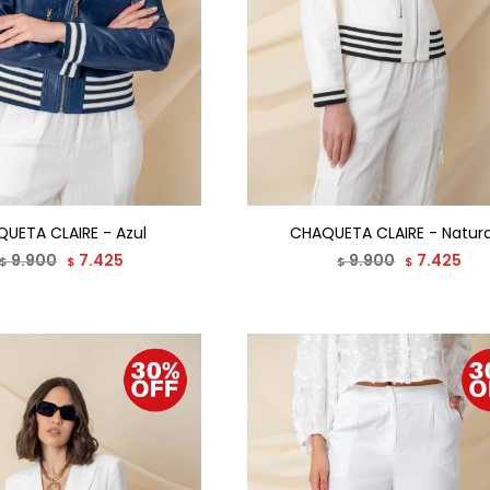
UETA CLAIRE - Azul
CHAQUETA CLAIRE - Natura
9.900
7.425
9.900
7.425
$
$
$
$