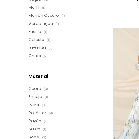
Marfil
(1)
Marrón Oscuro
(1)
Verde agua
(1)
Fucsia
(1)
Celeste
(1)
Lavanda
(2)
Crudo
(2)
Material
Cuero
(3)
Encaje
(1)
Lycra
(1)
Poliéster
(4)
Rayón
(2)
Saten
(1)
Seda
(3)