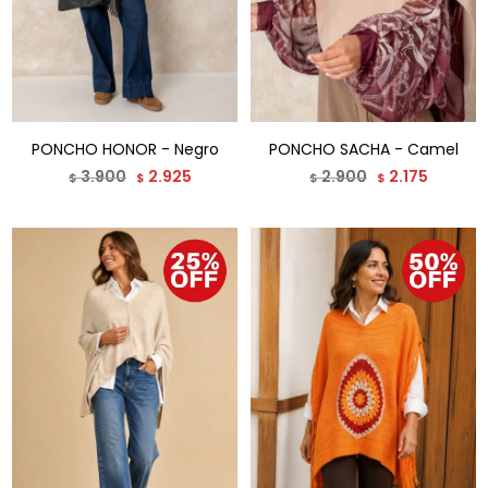
PONCHO HONOR - Negro
PONCHO SACHA - Camel
3.900
2.925
2.900
2.175
$
$
$
$