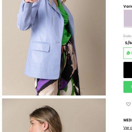
Vari
Guía 
S/
MED
Ver 