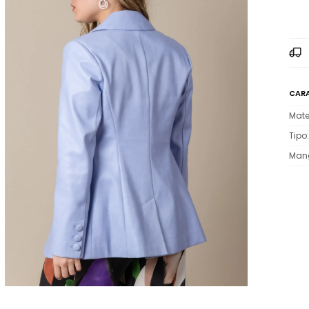
CARA
Mate
Tipo
Man