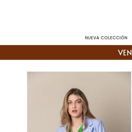
Tienda: 27108346 098177244 -
Lunes a Viernes d
NUEVA COLECCIÓN