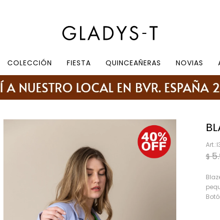
e 10.30 a 19:30, sábados de 10:30 a 18:30
COLECCIÓN
FIESTA
QUINCEAÑERAS
NOVIAS
BL
I
5
$
Blaz
pequ
Botó