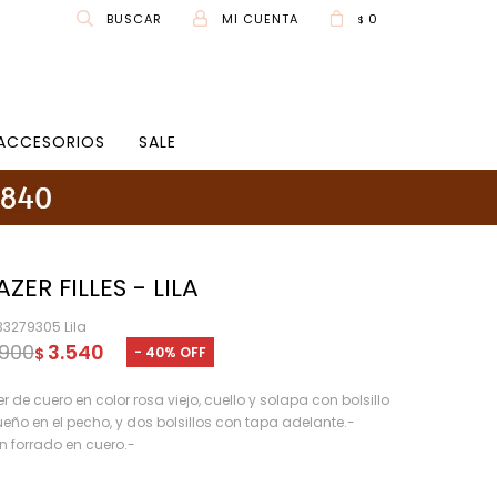
0
$
ACCESORIOS
SALE
AZER FILLES - LILA
33279305 Lila
.900
3.540
40
$
er de cuero en color rosa viejo, cuello y solapa con bolsillo
eño en el pecho, y dos bolsillos con tapa adelante.-
n forrado en cuero.-