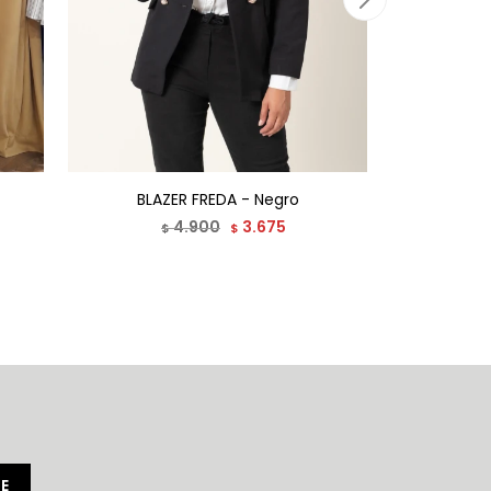
BLAZER FREDA - Negro
4.900
3.675
$
$
E