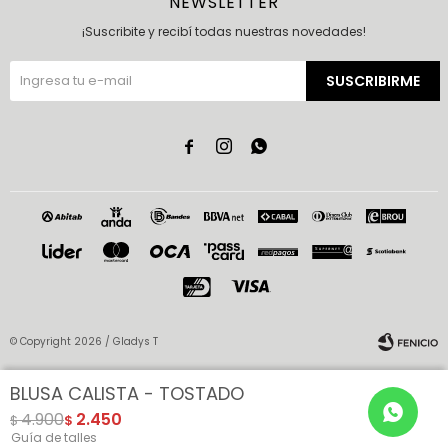
NEWSLETTER
¡Suscribite y recibí todas nuestras novedades!
SUSCRIBIRME



© Copyright 2026 / Gladys T
BLUSA CALISTA - TOSTADO
4.900
2.450
$
$
Guía de talles