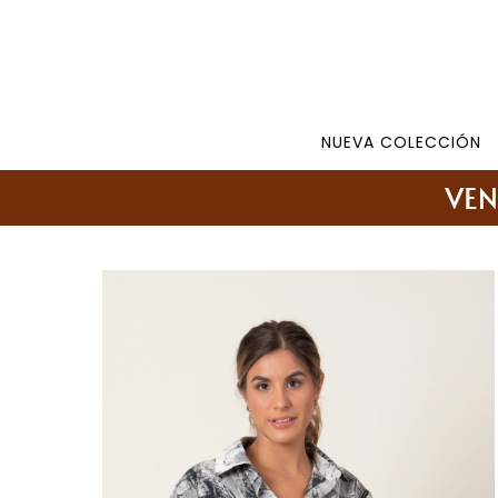
Tienda: 27108346 098177244 -
Lunes a Viernes d
NUEVA COLECCIÓN