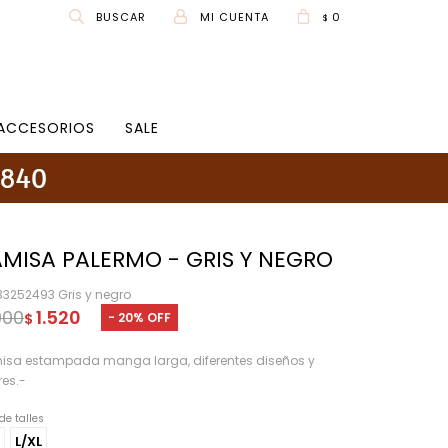
0
$
ACCESORIOS
SALE
MISA PALERMO - GRIS Y NEGRO
33252493 Gris y negro
900
1.520
20
$
sa estampada manga larga, diferentes diseños y
res.-
de talles
L/XL