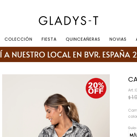
e 10.30 a 19:30, sábados de 10:30 a 18:30
COLECCIÓN
FIESTA
QUINCEAÑERAS
NOVIAS
CA
I
1.
$
Cami
colo
Guía 
M/L