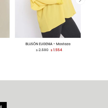
BLUSÓN EUGENIA - Mostaza
BLUS
2.590
1.554
$
$
E