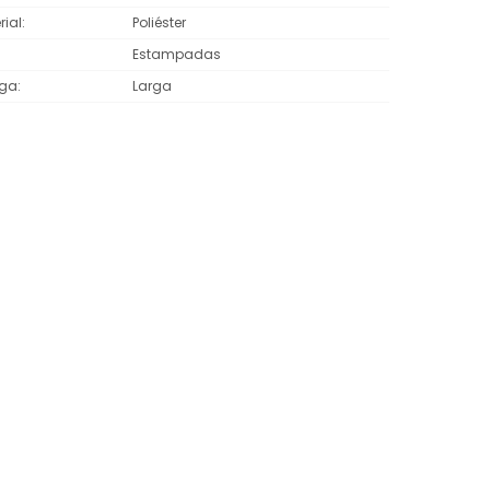
rial
Poliéster
Estampadas
ga
Larga