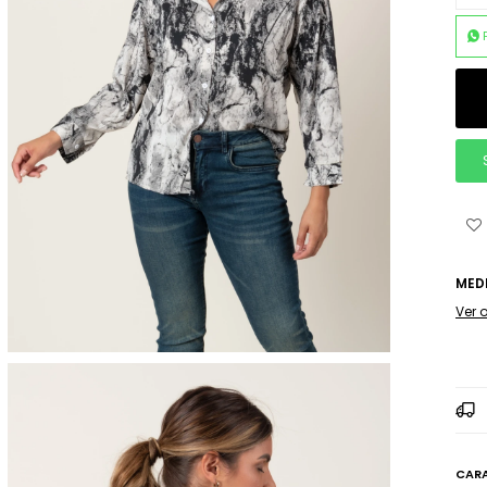
MED
Ver 
CARA