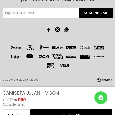
¡Suscribite y recibí todas nuestras novedades!
SUSCRIBIRME



© Copyright 2026 / Gladys T
CAMISETA LUJAN - VISÓN
1.900
950
$
$
Guía de talles
Fenicio