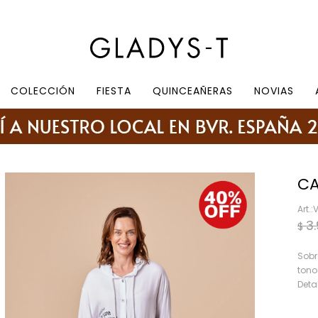
e 10.30 a 19:30, sábados de 10:30 a 18:30
COLECCIÓN
FIESTA
QUINCEAÑERAS
NOVIAS
CA
3
$
Sobr
tono
Detal