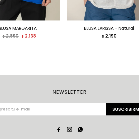
BLUSA MARGARITA
BLUSA LARISSA - Natural
2.890
2.168
2.190
$
$
$
NEWSLETTER
SUSCRIBIRM


