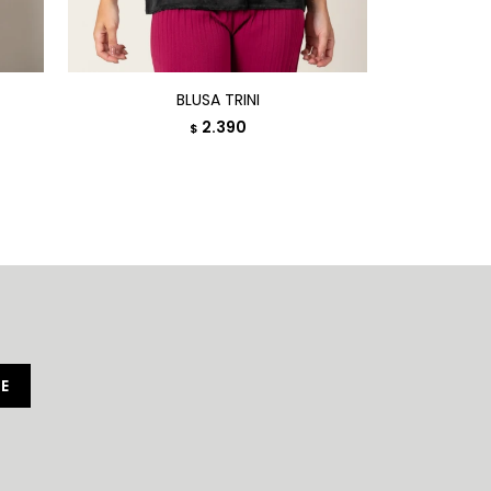
BLUSA TRINI
BLUSA
2.390
$
E