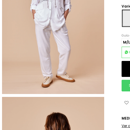
Vari
Guía 
M/L
MED
Ver 