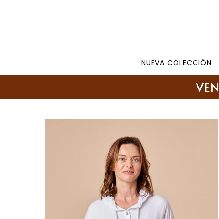
Tienda: 27108346 098177244 -
Lunes a Viernes d
NUEVA COLECCIÓN