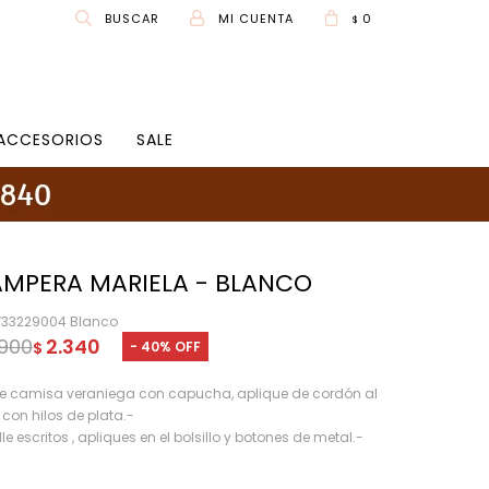
0
$
ACCESORIOS
SALE
MPERA MARIELA - BLANCO
V33229004 Blanco
.900
2.340
40
$
e camisa veraniega con capucha, aplique de cordón al
 con hilos de plata.-
le escritos , apliques en el bolsillo y botones de metal.-