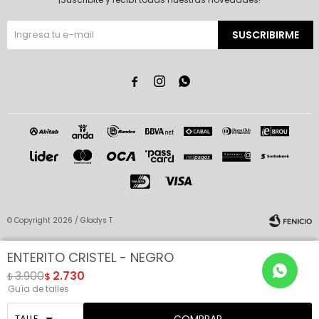
SUSCRIBIRME



© Copyright 2026 / Gladys T
ENTERITO CRISTEL - NEGRO
3.900
2.730
$
$
Guía de talles
Fenicio
COMPRAR