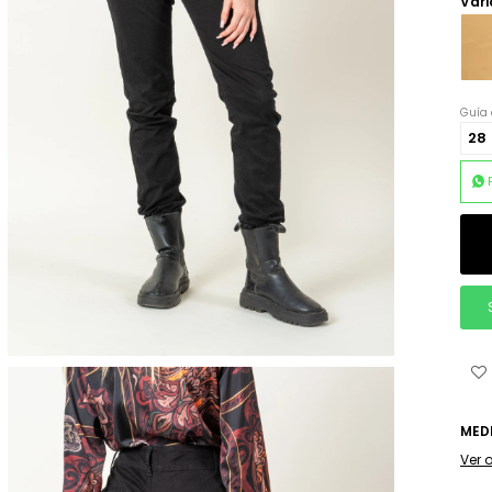
Vari
Guía 
28
MED
Ver 