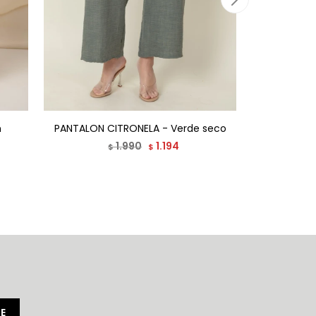
n
PANTALON CITRONELA - Verde seco
PANT
1.990
1.194
$
$
E