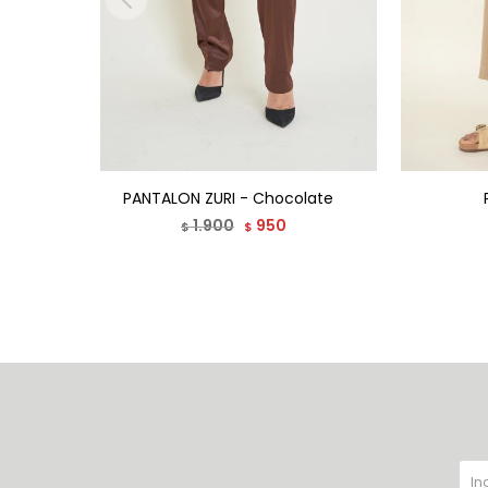
PANTALON ZURI - Chocolate
1.900
950
$
$