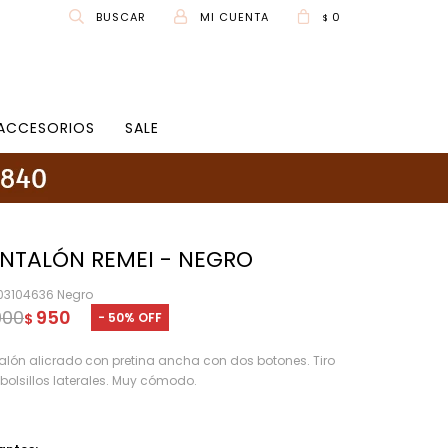
0
$
ACCESORIOS
SALE
NTALÓN REMEI - NEGRO
03104636 Negro
900
950
50
$
alón alicrado con pretina ancha con dos botones. Tiro
, bolsillos laterales. Muy cómodo.