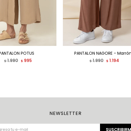
PANTALON POTUS
PANTALON NAGORE - Marró
1.990
995
1.990
1.194
$
$
$
$
NEWSLETTER
SUSCRIBIRM