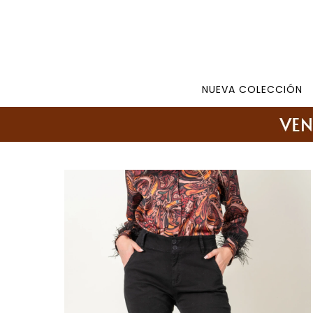
Tienda: 27108346 098177244 -
Lunes a Viernes d
NUEVA COLECCIÓN