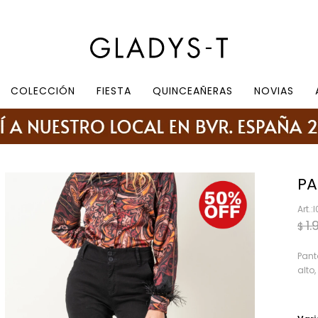
e 10.30 a 19:30, sábados de 10:30 a 18:30
COLECCIÓN
FIESTA
QUINCEAÑERAS
NOVIAS
PA
I
1.
$
Pant
alto