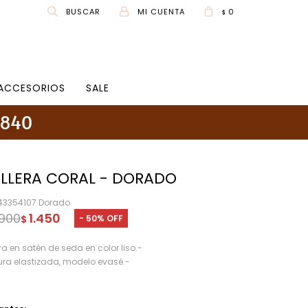
0
$
ACCESORIOS
SALE
LLERA CORAL - DORADO
43354107 Dorado
.900
1.450
50
$
era en satén de seda en color liso.-
ura elastizada, modelo evasé.-