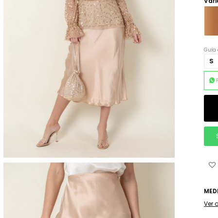
Vari
Guía 
S
MED
Ver 