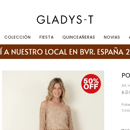
e 10.30 a 19:30, sábados de 10:30 a 18:30
COLECCIÓN
FIESTA
QUINCEAÑERAS
NOVIAS
PO
I
2
$
Poll
Cint