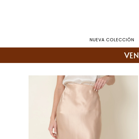
Tienda: 27108346 098177244 -
Lunes a Viernes d
NUEVA COLECCIÓN