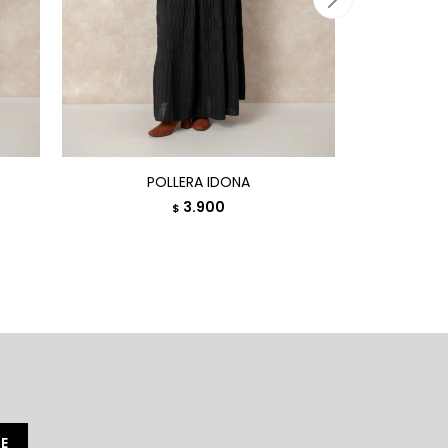
POLLERA IDONA
POLL
3.900
$
E