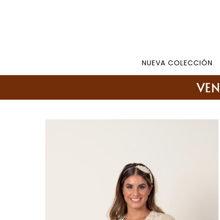
Tienda: 27108346 098177244 -
Lunes a Viernes d
NUEVA COLECCIÓN