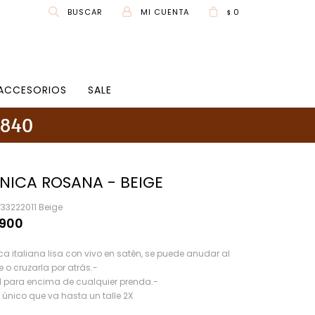
0
$
ACCESORIOS
SALE
NICA ROSANA - BEIGE
33222011 Beige
.900
ca italiana lisa con vivo en satén, se puede anudar al
e o cruzarla por atrás.-
l para encima de cualquier prenda.-
e único que va hasta un talle 2X