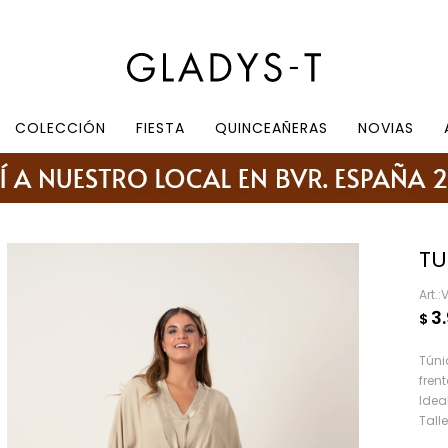
e 10.30 a 19:30, sábados de 10:30 a 18:30
COLECCIÓN
FIESTA
QUINCEAÑERAS
NOVIAS
TU
V
3
$
Túni
frent
Idea
Tall