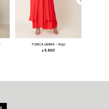
e
TUNICA IANIRA - Rojo
TUNI
5.900
$
E