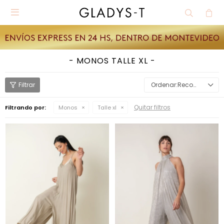

MONOS TALLE XL
Recomendados
Quitar filtros
Filtrando por:
Monos
Talle xl