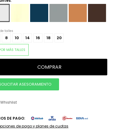
antes:
de talles
8
10
14
16
18
20
POR MÁS TALLES
COMPRAR
SOLICITAR ASESORAMIENTO
IOS DE PAGO:
opciones de pago y planes de cuotas