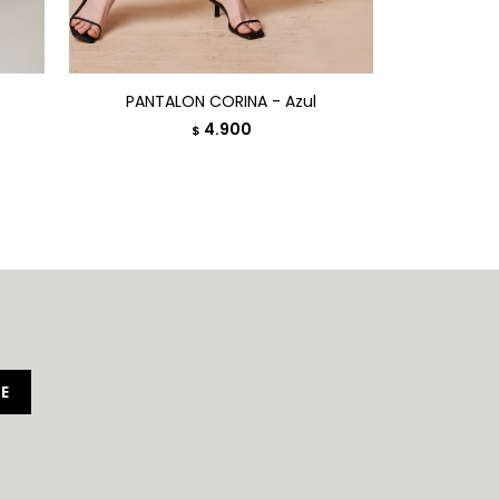
PANTALON CORINA - Azul
PA
4.900
$
E