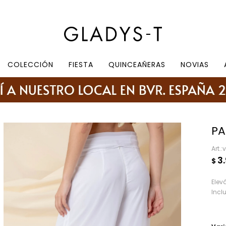
e 10.30 a 19:30, sábados de 10:30 a 18:30
COLECCIÓN
FIESTA
QUINCEAÑERAS
NOVIAS
PA
3
$
Elev
Incl