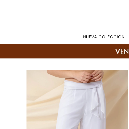
Tienda: 27108346 098177244 -
Lunes a Viernes d
NUEVA COLECCIÓN