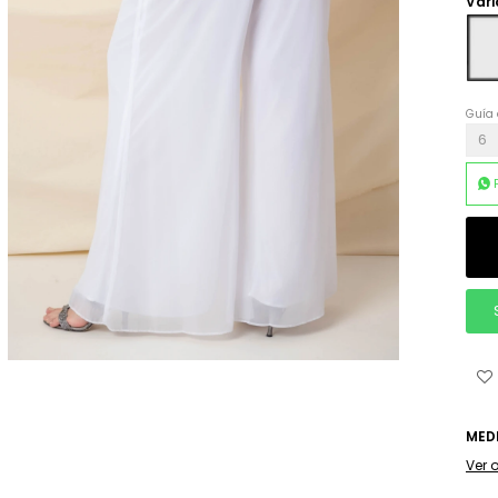
Vari
Guía 
6
MED
Ver 